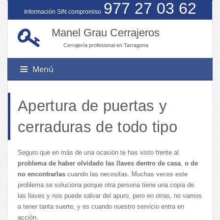
977 27 03 62
Información SIN compromiso
Manel Grau Cerrajeros
Cerrajería profesional en Tarragona
Menú
Apertura de puertas y
Servicios
cerraduras de todo tipo
Poblaciones
Amaestramiento de llaves
Seguro que en más de una ocasión te has visto frente al
Apertura de coches
Contacto
problema de haber olvidado las llaves dentro de casa
,
o de
Calafell
Apertura de puertas
no encontrarlas
cuando las necesitas. Muchas veces este
Cambrils
Automatismos
problema se soluciona porque otra persona tiene una copia de
las llaves y nos puede salvar del apuro, pero en otras, no vamos
Reus
Cajas fuertes
a tener tanta suerte, y es cuando nuestro servicio entra en
Cambio de cerraduras
acción.